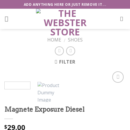
Skip
ADD ANYTHING HERE OR JUST REMOVE IT...
to
content
HOME
SHOES
/
FILTER
Add to
Wishlist
Magnete Exposure Diesel
29.00
$